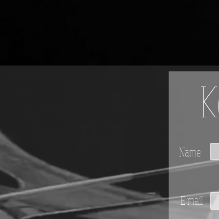
K
Name
E mail